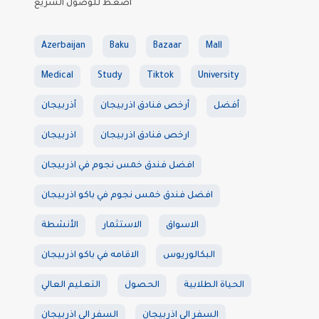
اضغط للوصول السريع
Azerbaijan
Baku
Bazaar
Mall
Medical
Study
Tiktok
University
أفضل
أرخص فنادق اذربيجان
أذربيجان
ارخص فنادق اذربيجان
اذربيجان
افضل فندق خمس نجوم في اذربيجان
افضل فندق خمس نجوم في باكو اذربيجان
الاسواق
الاستثمار
الأنشطة
البكالوريوس
الاقامه في باكو اذربيجان
الحياة الطلابية
الحصول
التعليم العالي
السفر الي اذربيجان
السفر الى اذربيجان