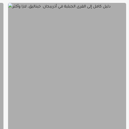
دليل
كامل
إلى
القرى
الجبلية
في
أذربيجان:
خيناليق،
لازا
وأكثر