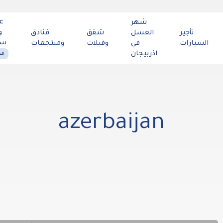
ع
شهر
و
تأجير
العسل
شقق
فنادق
سي
السيارات
في
وفيلات
ومنتجعات
اذربيجان
مح
azerbaijan