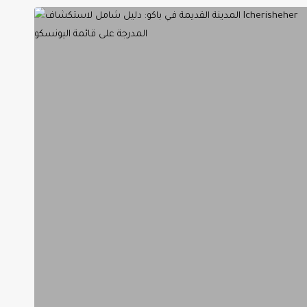
المدينة
القديمة
في
باكو:
دليل
شامل
لاستكشاف
Icherisheher
2025