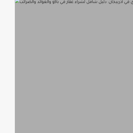
مميزات
الاستثمار
العقاري
في
أذربيجان2025:
دليل
شامل
لشراء
عقار
في
باكو