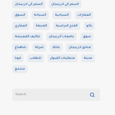
السفر الي اذربيجان
السفر الى اذربيجان
العقارات
السياحية
السياحة
السوق
باكو
المنح الدراسية
القديمة
العقاري
سوق
جامعات أذربيجان
تكاليف المعيشة
فنادق اذربيجان
غابالا
شركة
شاهداغ
مدينة
متطلبات القبول
للطلاب
قوبا
منتجع