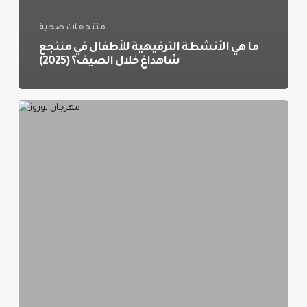
منتجعات صحية
ما هي الأنشطة الترفيهية للأطفال في منتجع
شاهداغ خلال الصيف؟ (2025)
فعاليات
مهرجان
نوروز
في
اذربيجان
التي
يمكن
للسياح
العرب
حضورها
(2025)