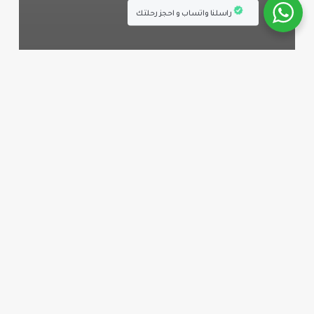
راسلنا واتساب و احجز رحلتك
ارشادات و معلومات من عين اذربيجان
فعاليات مهرجان نوروز في اذربيجان التي يمكن
للسياح العرب حضورها (2025)
كل
ما
تحتاج
معرفته
عن
برج