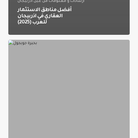
ارشادات و معلومات من عين اذربيجان
أفضل مناطق الاستثمار
العقاري في اذربيجان
للعرب (2025)
أفضل
وقت
لزيارة
بحيرة
جويجول
للاستمتاع
بالطبيعة
وتجنب
الزحام
(2025)