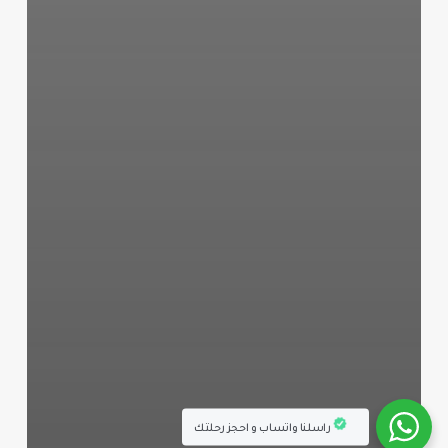
راسلنا واتساب و احجز رحلتك