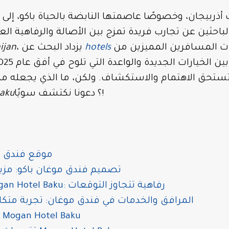
 أذربيجان، وخصوصًا عاصمتها النابضة بالحياة باكو، إل
احثين عن تجارب فريدة تمزج بين الأصالة والرفاهية العص
ت المسافرين المميزين من
hotels
، يزداد البحث عن
ijan
تحق الاهتمام والاستكشاف. ولكن، ما الذي يجعله مميزًا
؟ دعونا نكتشف سويًا!
aku
موقع فندق مو
تصميم فندق موغان باكو: مزيج
الغرف والأجنحة في Mogan Hotel Baku: رفاهية تتجاوز التوقعات
المرافق والخدمات في فندق موغان: تجربة متكا
تجربة تناول الطعام في Mogan Hotel Baku