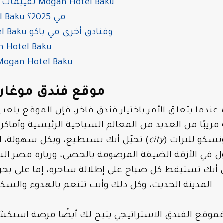
تقييمات النزلاء وآراء الخبراء حول Mogan Hotel Baku
لماذا تختار Mogan Hotel Baku في 2025؟
مقارنة بين Mogan Hotel Baku وفنادق أخرى في باكو
نصائح للحجز في l Baku
الأسئلة الشائعة حول gan Hotel Baku
موقع فندق موغان 
عندما يتعلق الأمر باختيار فندق فاخر، فإن الموقع يلعب دورًا محوريًا وأساسيًا. يقع
) المدرجة على قائمة اليونسكو للتراث
city
تخيّل أنك تستطيع، وبكل سهولة، الوصول إلى المدينة القديمة (
ل في الأزقة الضيقة المرصوفة بالحصى، وزيارة قصر ال
يل أنك تستيقظ كل صباح على إطلالة ساحرة، إما على بحر 
المدينة الحديث، وكل ذلك وأنت تتنعم بالهدوء والسكينة بعيدًا عن صخب المدينة.
وقع الفندق الاستراتيجي يتيح لك أيضًا فرصة استكشاف