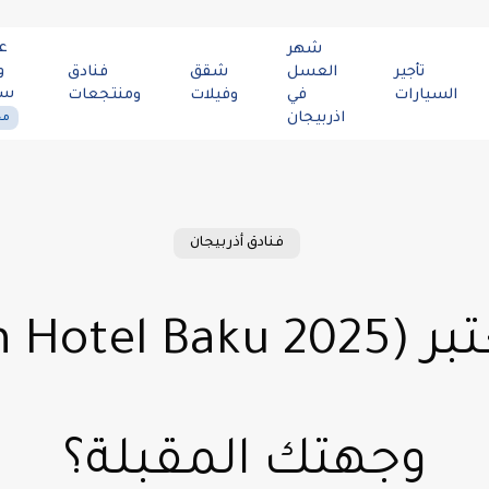
ع
شهر
و
تأجير
العسل
شقق
فنادق
سي
السيارات
في
وفيلات
ومنتجعات
اذربيجان
مح
فنادق أذربيجان
(Mogan Hotel Baku 2025) لم
وجهتك المقبلة؟