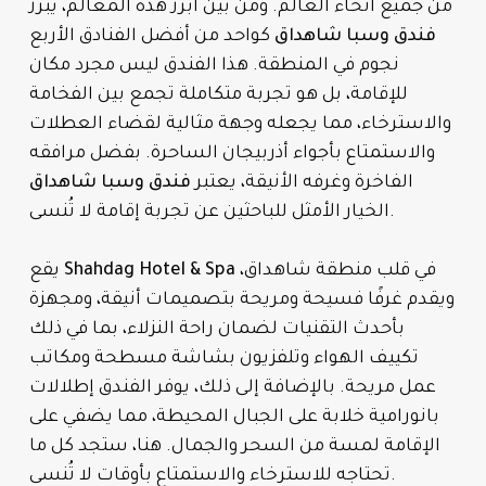
من جميع أنحاء العالم. ومن بين أبرز هذه المعالم، يبرز
فندق وسبا شاهداق
كواحد من أفضل الفنادق الأربع
نجوم في المنطقة. هذا الفندق ليس مجرد مكان
للإقامة، بل هو تجربة متكاملة تجمع بين الفخامة
والاسترخاء، مما يجعله وجهة مثالية لقضاء العطلات
والاستمتاع بأجواء أذربيجان الساحرة. بفضل مرافقه
الفاخرة وغرفه الأنيقة، يعتبر
فندق وسبا شاهداق
الخيار الأمثل للباحثين عن تجربة إقامة لا تُنسى.
في قلب منطقة شاهداق،
Shahdag Hotel & Spa
يقع
ويقدم غرفًا فسيحة ومريحة بتصميمات أنيقة، ومجهزة
بأحدث التقنيات لضمان راحة النزلاء، بما في ذلك
تكييف الهواء وتلفزيون بشاشة مسطحة ومكاتب
عمل مريحة. بالإضافة إلى ذلك، يوفر الفندق إطلالات
بانورامية خلابة على الجبال المحيطة، مما يضفي على
الإقامة لمسة من السحر والجمال. هنا، ستجد كل ما
تحتاجه للاسترخاء والاستمتاع بأوقات لا تُنسى.