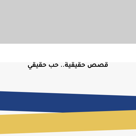
قصص حقيقية.. حب حقيقي