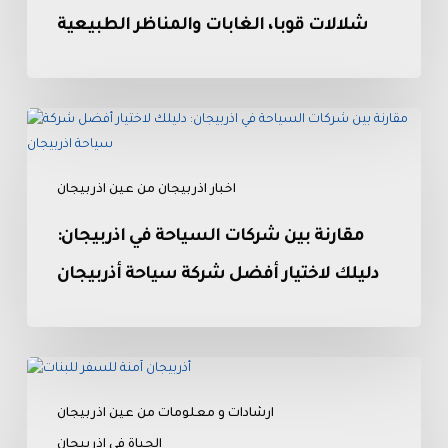
شلالات
شلالات قوبا، الغابات والمناظر الطبيعية
قوبا،
الغابات
والمناظر
مقارنة
الطبيعية
بين
شركات
اخبار اذربيجان من عين اذربيجان
السياحة
في
مقارنة بين شركات السياحة في اذربيجان:
اذربيجان:
دليلك
دليلك لاختيار أفضل شركة سياحة أذربيجان
لاختيار
أفضل
شركة
خطوات
سياحة
تأسيس
أذربيجان
ارشادات و معلومات من عين اذربيجان
شركة
والاستثمار
الحياة في اذربيجان