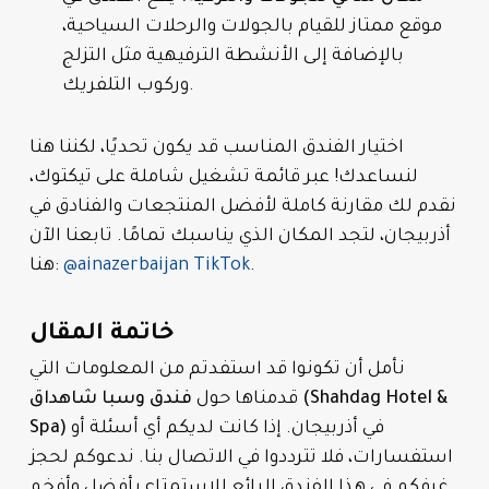
موقع ممتاز للقيام بالجولات والرحلات السياحية،
بالإضافة إلى الأنشطة الترفيهية مثل التزلج
وركوب التلفريك.
اختيار الفندق المناسب قد يكون تحديًا، لكننا هنا
لنساعدك! عبر قائمة تشغيل شاملة على تيكتوك،
نقدم لك مقارنة كاملة لأفضل المنتجعات والفنادق في
أذربيجان، لتجد المكان الذي يناسبك تمامًا. تابعنا الآن
.
@ainazerbaijan TikTok
هنا:
خاتمة المقال
نأمل أن تكونوا قد استفدتم من المعلومات التي
قدمناها حول
فندق وسبا شاهداق (Shahdag Hotel &
في أذربيجان. إذا كانت لديكم أي أسئلة أو
Spa)
استفسارات، فلا تترددوا في الاتصال بنا. ندعوكم لحجز
غرفكم في هذا الفندق الرائع للاستمتاع بأفضل وأفخم