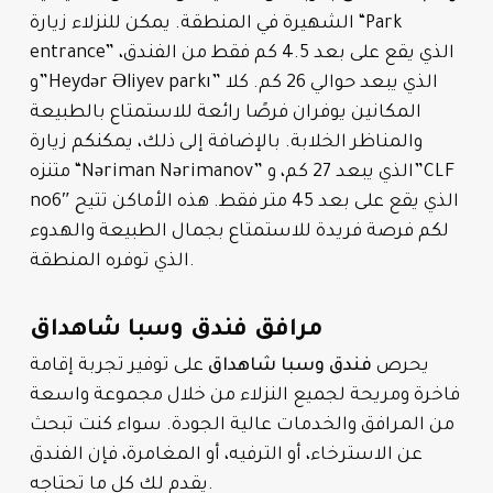
الشهيرة في المنطقة. يمكن للنزلاء زيارة “Park
entrance” الذي يقع على بعد 4.5 كم فقط من الفندق،
و”Heydər Əliyev parkı” الذي يبعد حوالي 26 كم. كلا
المكانين يوفران فرصًا رائعة للاستمتاع بالطبيعة
والمناظر الخلابة. بالإضافة إلى ذلك، يمكنكم زيارة
متنزه “Nəriman Nərimanov” الذي يبعد 27 كم، و”CLF
no6″ الذي يقع على بعد 45 متر فقط. هذه الأماكن تتيح
لكم فرصة فريدة للاستمتاع بجمال الطبيعة والهدوء
الذي توفره المنطقة.
مرافق فندق وسبا شاهداق
يحرص
فندق وسبا شاهداق
على توفير تجربة إقامة
فاخرة ومريحة لجميع النزلاء من خلال مجموعة واسعة
من المرافق والخدمات عالية الجودة. سواء كنت تبحث
عن الاسترخاء، أو الترفيه، أو المغامرة، فإن الفندق
يقدم لك كل ما تحتاجه.