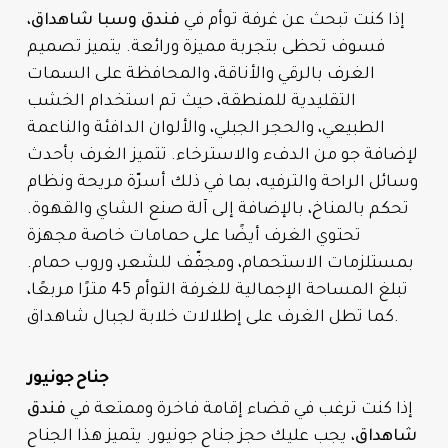
إذا كنت تبحث عن غرفة توأم في
فندق وسبا شاهداق
،
فسوف تحظى بتجربة مميزة ورائعة. يتميز تصميم
الغرف بالرقي والأناقة، والمحافظة على السمات
التقليدية للمنطقة، حيث تم استخدام الخشب
الطبيعي، والحجر الجبلي، والألوان الدافئة والناعمة
لإضافة جو من الدفء والاسترخاء. تتميز الغرف بأحدث
وسائل الراحة والترفيه، بما في ذلك أسرّة مريحة ونظام
تحكم بالمناخ، بالإضافة إلى آلة صنع الشاي والقهوة.
تحتوي الغرف أيضًا على حمامات خاصة مجهزة
بمستلزمات الاستحمام، ومجفّف للشعر، وروب حمام.
تبلغ المساحة الإجمالية للغرفة التوأم 45 مترًا مربعًا،
كما تطل الغرف على إطلالات خلابة لجبال شاهداق.
جناح جونيور
إذا كنت ترغب في قضاء إقامة فاخرة وممتعة في
فندق
شاهداق
، يجب عليك حجز جناح جونيور. يتميز هذا الجناح