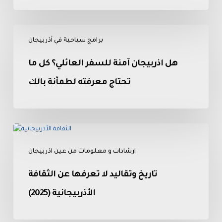
والتكلفة
هل
برامج سياحية في أذربيجان
اذربيجان
آمنة
هل اذربيجان آمنة للسفر العائلي؟ كل ما
للسفر
العائلي؟
تحتاج معرفته لطمأنة بالك
كل
ما
تحتاج
تاريخ
معرفته
وتقاليد
لطمأنة
ارشادات و معلومات من عين اذربيجان
لا
بالك
تعرفها
تاريخ وتقاليد لا تعرفها عن الثقافة
عن
الثقافة
الأذربيجانية (2025)
الأذربيجانية
(2025)