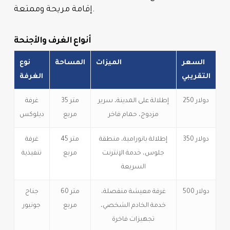
إقامة مريحة وممتعة.
أنواع الغرف والأجنحة
السعر
الميزات
المساحة
نوع
التقريبي
الغرفة
250 دولار
إطلالة على المدينة، سرير
35 متر
غرفة
مزدوج، حمام فاخر
مربع
ديلوكس
350 دولار
إطلالة بانورامية، منطقة
45 متر
غرفة
جلوس، خدمة الإنترنت
مربع
تنفيذية
السريعة
500 دولار
غرفة معيشة منفصلة،
60 متر
جناح
خدمة الخادم الشخصي،
مربع
جونيور
تجهيزات فاخرة