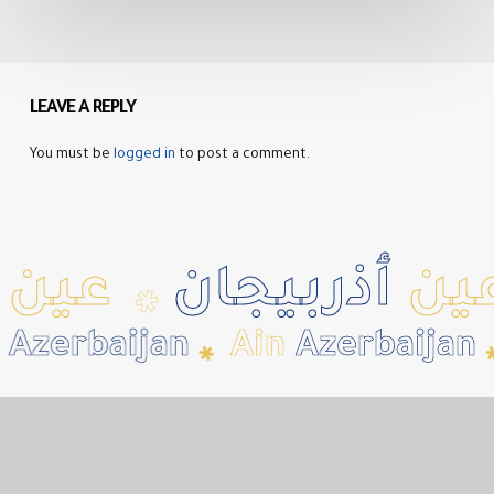
LEAVE A REPLY
You must be
logged in
to post a comment.
ن
أذربيجان
عين
أذ
✱
Azerbaijan
Ain
Azerbaijan
✱
✱