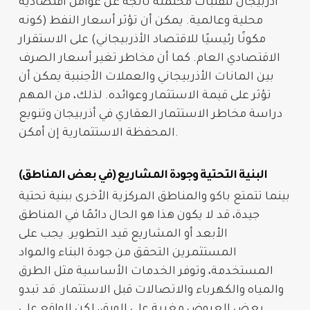
أذربيجان
لتقلبات محتملة ناتجة عن عوامل اقتصادية
محلية وعالمية. يمكن أن تؤثر أسعار النفط (كونه
مكونًا رئيسيًا للاقتصاد الأذربيجاني) على الاستقرار
الاقتصادي العام. كما أن مخاطر تغير أسعار الصرف
بين المانات الأذربيجاني والعملات الأجنبية يمكن أن
تؤثر على قيمة
الاستثمار
وعوائده. لذلك، من المهم
دراسة
مخاطر الاستثمار العقاري في أذربيجان
وتنويع
المحفظة الاستثمارية إن أمكن.
البنية التحتية وجودة المشاريع (في بعض المناطق)
بينما تتمتع باكو والمناطق المركزية الأخرى ببنية تحتية
جيدة، قد لا يكون هذا هو الحال دائمًا في المناطق
الأبعد أو المشاريع قيد التطوير. يجب على
المستثمرين التحقق من جودة البناء والمواد
المستخدمة، وتوفر الخدمات الأساسية مثل الطرق
والمياه والكهرباء والاتصالات قبل
الاستثمار
. قد تبدو
بعض العروض مغرية على الورق، لكن الواقع على