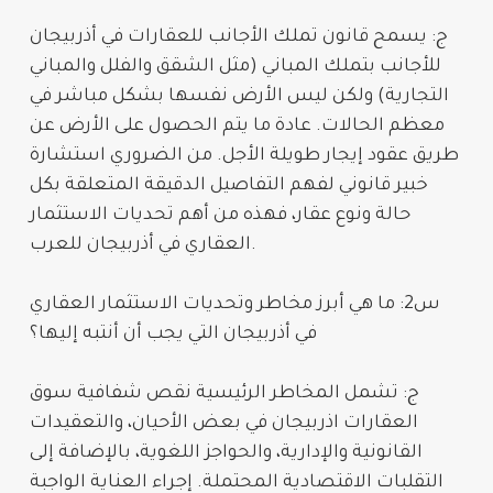
ج: يسمح
قانون تملك الأجانب للعقارات في أذربيجان
للأجانب بتملك المباني (مثل الشقق والفلل والمباني
التجارية) ولكن ليس الأرض نفسها بشكل مباشر في
معظم الحالات. عادة ما يتم الحصول على الأرض عن
طريق عقود إيجار طويلة الأجل. من الضروري استشارة
خبير قانوني لفهم التفاصيل الدقيقة المتعلقة بكل
حالة ونوع عقار، فهذه من أهم
تحديات الاستثمار
.
العقاري في أذربيجان للعرب
س2: ما هي أبرز
مخاطر وتحديات الاستثمار العقاري
في أذربيجان
التي يجب أن أنتبه إليها؟
ج: تشمل المخاطر الرئيسية نقص
شفافية سوق
العقارات اذربيجان
في بعض الأحيان، والتعقيدات
القانونية والإدارية، والحواجز اللغوية، بالإضافة إلى
التقلبات الاقتصادية المحتملة. إجراء العناية الواجبة