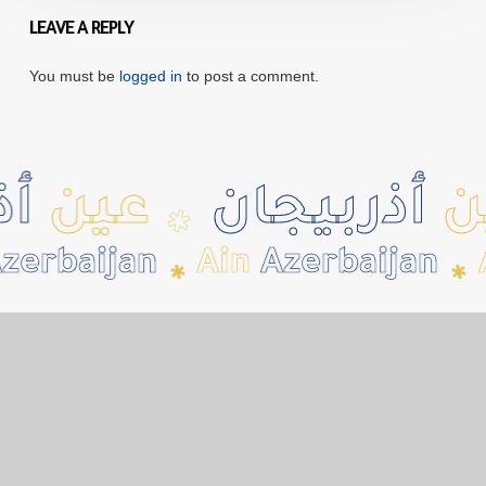
LEAVE A REPLY
You must be
logged in
to post a comment.
أذربيجان
عين
أذر
✱
erbaijan
Ain
Azerbaijan
A
✱
✱