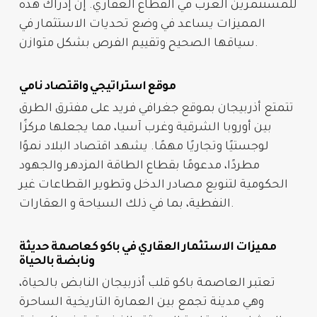
للمستثمرين العرب في القطاع العقاري. إن إدراك هذه
المميزات يساعد في وضع تحديات الاستثمار في
سياقها الصحيح وتقييم الفرص بشكل متوازن.
موقع استراتيجي واقتصاد نامي
تتمتع أذربيجان بموقع جغرافي فريد على مفترق الطرق
بين أوروبا الشرقية وغرب آسيا، مما يجعلها مركزًا
لوجستيًا وتجاريًا مهمًا. يشهد اقتصاد البلاد نموًا
مطردًا، مدعومًا بقطاع الطاقة المزدهر والجهود
الحكومية لتنويع مصادر الدخل وتطوير القطاعات غير
.
النفطية، بما في ذلك السياحة و
العقارات
مميزات الاستثمار العقاري في باكو كعاصمة حديثة
ونابضة بالحياة
تعتبر العاصمة باكو قلب أذربيجان النابض بالحياة،
وهي مدينة تجمع بين العمارة التاريخية الساحرة