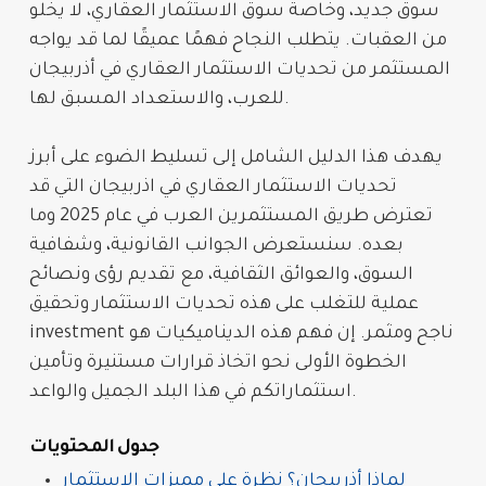
سوق جديد، وخاصة سوق
الاستثمار
العقاري، لا يخلو
من العقبات. يتطلب النجاح فهمًا عميقًا لما قد يواجه
المستثمر من
تحديات الاستثمار العقاري في أذربيجان
، والاستعداد المسبق لها.
للعرب
يهدف هذا الدليل الشامل إلى تسليط الضوء على أبرز
تحديات الاستثمار
العقاري في اذربيجان
التي قد
تعترض طريق المستثمرين
العرب
في عام 2025 وما
بعده. سنستعرض الجوانب القانونية، وشفافية
السوق، والعوائق الثقافية، مع تقديم رؤى ونصائح
عملية للتغلب على هذه تحديات الاستثمار وتحقيق
ناجح ومثمر. إن فهم هذه الديناميكيات هو
investment
الخطوة الأولى نحو اتخاذ قرارات مستنيرة وتأمين
استثماراتكم في هذا البلد الجميل والواعد.
جدول المحتويات
لماذا أذربيجان؟ نظرة على مميزات الاستثمار