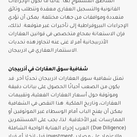
المناطق المسموح بها. غالبًا ما تكون الإجراءات
القانونية والتسجيل العقاري معقدة وتتطلب وثائق
متعددة وموافقات من جهات مختلفة. يمكن أن تؤدي
الإجراءات البيروقراطية إلى تأخيرات غير متوقعة. لذلك،
فإن الاستعانة بمحامٍ متخصص في قوانين
العقارات
الأذربيجانية أمر لا غنى عنه لتجاوز هذه تحديات
.
الاستثمار
العقاري في اذربيجان
شفافية سوق العقارات في أذربيجان
تمثل
شفافية سوق العقارات اذربيجان
تحديًا آخر. قد
يكون من الصعب أحيانًا الحصول على بيانات دقيقة
وموثوقة حول أسعار العقارات الفعلية، وتقييمات
العقارات، وتاريخ الملكية. هذا النقص في الشفافية
يمكن أن يفتح الباب أمام الوسطاء غير الموثوقين أو
الممارسات غير الأخلاقية. لذا، يجب على المستثمرين
العرب
إجراء العناية الواجبة الشاملة (Due Diligence)
، والاعتماد على مصادر
investment
قبل اتخاذ أي قرار