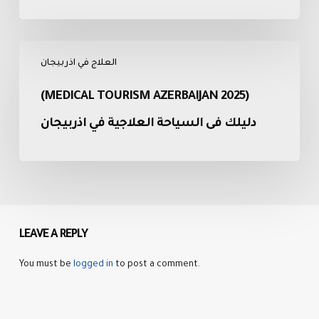
:
ما
(Medical
بين
العلاج في اذربيجان
Tourism
التاريخ
Azerbaijan
والثقافة
(MEDICAL TOURISM AZERBAIJAN 2025)
2025)
(2025)
دليلك
دليلك فى السياحة العلاجية في اذربيجان
فى
السياحة
العلاجية
في
اذربيجان
LEAVE A REPLY
You must be
logged in
to post a comment.