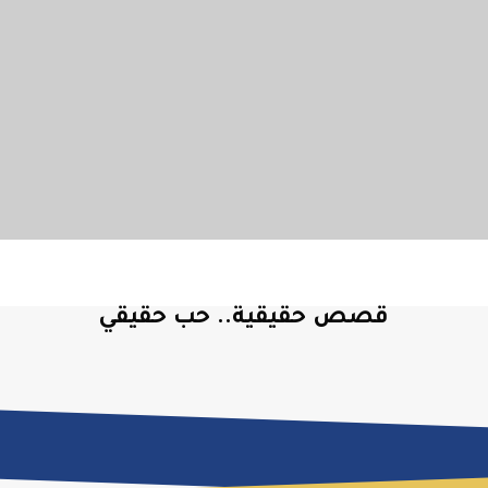
قصص حقيقية.. حب حقيقي