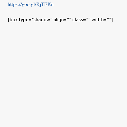
https://goo.gl/RjTEKn
[box type=”shadow” align=”” class=”” width=””]