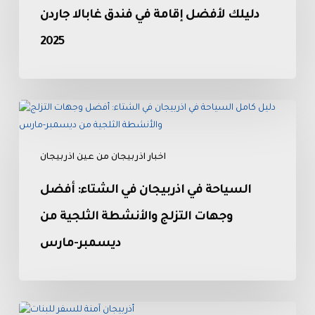
في
دليلك لأفضل إقامة في فندق غابالا جاردن
فندق
غابالا
2025
جاردن
2025
السياحة
في
اذربيجان
اخبار اذربيجان من عين اذربيجان
في
الشتاء:
السياحة في اذربيجان في الشتاء: أفضل
أفضل
وجهات
وجهات التزلج والأنشطة الثلجية من
التزلج
ديسمبر-مارس
والأنشطة
الثلجية
من
ديسمبر-
خطوات