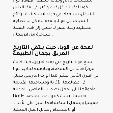
استكشاف تاريخ وثقافة منطقة القوقاز، فإن
قوبا توفر لك كل ذلك وأكثر. في هذا الدليل
الشامل، سنأخذك في جولة لاستكشاف روائع
السياحة في قوبا، ونقدم لك كل ما تحتاجه
لتخطيط رحلة سفر لا تُنسى إلى هذه البقعة
الساحرة من اذربيجان.
لمحة عن قوبا: حيث يلتقي التاريخ
العريق بجمال الطبيعة
تتمتع قوبا بتاريخ غني يمتد لقرون، حيث كانت
مركزًا هامًا في المنطقة، وعاصمة لخانية قوبا
في القرن الثامن عشر. هذا الإرث التاريخي يتجلى
في معالمها الأثرية ومساجدها القديمة
وأجوائها التي تحمل بصمات الماضي. المدينة
نفسها ليست كبيرة، مما يمنحها طابعًا
حميميًا ويسهل استكشافها سيرًا على الأقدام
أو باستخدام وسائل النقل المحلية.