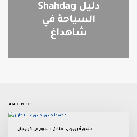
Shahdag دليل
السياحة في
شاهداغ
RELATED POSTS
دليلك
لأفضل
فنادق أذربيجان
فنادق 5 نجوم في اذربيجان
إقامة