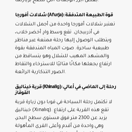
بعض أبرز الوجهات التي ننصح بزيارتها:
شلالات أفورجا (Afurja): قوة الطبيعة المتدفقة
تعتبر شلالات أفورجا واحدة من أجمل الشلالات
في أذربيجان. تقع وسط وادٍ أخضر خلاب،
ويتطلب الوصول إليها رحلة ممتعة عبر مناظر
طبيعية ساحرة. صوت المياه المتدفقة بقوة
والمشهد المهيب للشلال وهو يتساقط من
ارتفاع يجعلها مكانًا مثاليًا للاسترخاء والتقاط
الصور التذكارية الرائعة.
قرية خيناليق (Khinalig): رحلة إلى الماضي في أعالي
القوقاز
لا تكتمل رحلة السياحة في قوبا دون زيارة قرية
خيناليق (Xınalıq). تقع هذه القرية على ارتفاع
يزيد عن 2300 متر فوق مستوى سطح البحر،
وهي واحدة من أقدم وأعلى القرى المأهولة