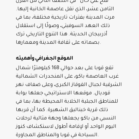
“فتح علي خان” في النصف الثاني من القرن
الثامن عشر، الذي نقل عاصمة الخانية إليها.
مرت المدينة بفترات تاريخية مختلفة، بما في
ذلك العهد السوفيتي، وصولًا إلى استقلال
أذربيجان الحديثة. هذا التنوع التاريخي ترك
بصماته على ثقافة المدينة ومعمارها.
الموقع الجغرافي وأهميته
تقع قوبا على بعد حوالي 168 كيلومترًا شمال
غرب العاصمة باكو، على المنحدرات الشمالية
الشرقية لجبال القوقاز الكبرى، وعلى ضفاف نهر
قوديال. موقعها الاستراتيجي جعلها بوابة
للمناطق الجبلية الخلابة المحيطة بها، بما في
ذلك قرية خيناليق الشهيرة. كما أن قربها
النسبي من باكو يجعلها وجهة مثالية لرحلات
اليوم الواحد أو لإقامة أطول لاستكشاف كنوز
السياحة في قوبا والمناطق المجاورة.