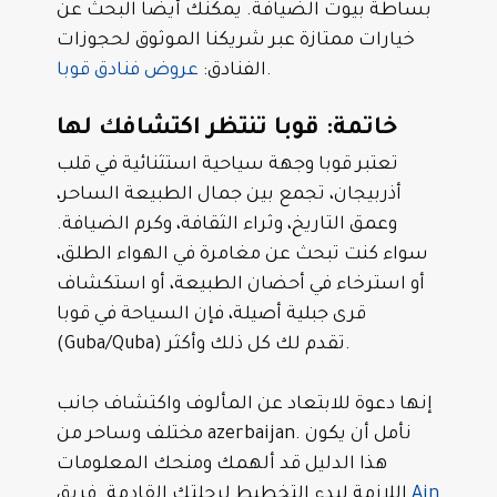
بساطة بيوت الضيافة. يمكنك أيضًا البحث عن
خيارات ممتازة عبر شريكنا الموثوق لحجوزات
.
الفنادق:
عروض فنادق قوبا
خاتمة: قوبا تنتظر اكتشافك لها
تعتبر قوبا وجهة سياحية استثنائية في قلب
أذربيجان، تجمع بين جمال الطبيعة الساحر،
وعمق التاريخ، وثراء الثقافة، وكرم الضيافة.
سواء كنت تبحث عن مغامرة في الهواء الطلق،
أو استرخاء في أحضان الطبيعة، أو استكشاف
قرى جبلية أصيلة، فإن السياحة في قوبا
(Guba/Quba) تقدم لك كل ذلك وأكثر.
إنها دعوة للابتعاد عن المألوف واكتشاف جانب
مختلف وساحر من azerbaijan. نأمل أن يكون
هذا الدليل قد ألهمك ومنحك المعلومات
Ain
اللازمة لبدء التخطيط لرحلتك القادمة. فريق