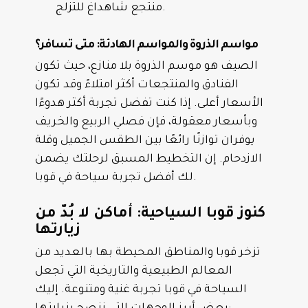
منتجع شاهداغ للتزلج.
مواسم الذروة والمواسم الهادئة: متى تسافر؟
الصيف هو موسم الذروة بلا منازع، حيث تكون
الفنادق والمنتجعات أكثر امتلاءً وقد تكون
الأسعار أعلى. إذا كنت تفضل تجربة أكثر هدوءًا
وبأسعار معقولة، فإن فصلي الربيع والخريف
يوفران توازنًا رائعًا بين الطقس الجميل وقلة
الازدحام. إن التخطيط المسبق لرحلتك يضمن
لك أفضل تجربة سياحة في قوبا.
كنوز قوبا السياحية: أماكن لا بُدّ من
زيارتها
تزخر قوبا والمناطق المحيطة بها بالعديد من
المعالم الطبيعية والتاريخية التي تجعل
السياحة في قوبا تجربة غنية ومتنوعة. إليك