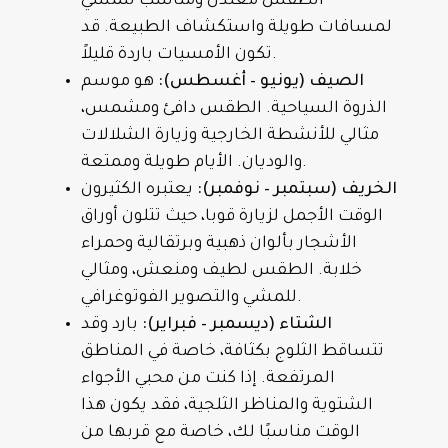
الطقس معتدل ومناسب للمشي
لمسافات طويلة واستكشاف الطبيعة. قد
تكون الأمسيات باردة قليلاً.
الصيف (يونيو – أغسطس):
هو موسم
الذروة السياحية. الطقس دافئ ومشمس،
مثالي للأنشطة الخارجية وزيارة الشلالات
والوديان. الأيام طويلة وممتعة.
الخريف (سبتمبر – نوفمبر):
يعتبره الكثيرون
الوقت الأجمل لزيارة قوبا، حيث تتلون أوراق
الأشجار بألوان ذهبية وبرتقالية وحمراء
خلابة. الطقس لطيف ومنعش، ومثالي
للمشي والتصوير الفوتوغرافي.
الشتاء (ديسمبر – فبراير):
بارد وقد
تتساقط الثلوج بكثافة، خاصة في المناطق
المرتفعة. إذا كنت من محبي الأجواء
الشتوية والمناظر الثلجية، فقد يكون هذا
الوقت مناسبًا لك، خاصة مع قربها من