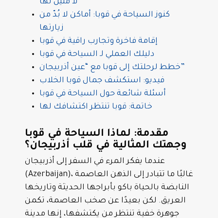
لا مثيل لها
كنوز السياحة في قوبا: أماكن لا بُدّ من
زيارتها
إقامة فاخرة وتجارب راقية في قوبا
دليلك العملي لـ السياحة في قوبا
خطط لرحلتك إلى قوبا مع “عين أذربيجان”
فيديو: استكشف جمال قوبا الخلاب
أسئلة شائعة حول السياحة في قوبا
خاتمة: قوبا تنتظر اكتشافك لها
مقدمة: لماذا السياحة في قوبا
وجهتك المثالية في قلب أذربيجان؟
عندما يفكر المرء في السفر إلى أذربيجان
(Azerbaijan)، غالبًا ما تتبادر إلى الذهن العاصمة
النابضة بالحياة باكو بأبراجها الحديثة وتاريخها
العريق. لكن بعيدًا عن صخب العاصمة، تكمن
جوهرة خفية تنتظر من يكتشفها، إنها مدينة