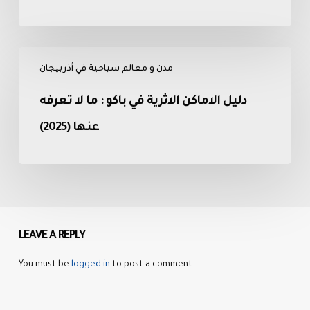
الزوار
منتزه
بحيرة
دليل
مكارا؟
مدن و معالم سياحية في أذربيجان
الاماكن
الاثرية
دليل الاماكن الاثرية في باكو : ما لا تعرفه
في
باكو
عنها (2025)
:
ما
لا
تعرفه
عنها
(2025)
LEAVE A REPLY
You must be
logged in
to post a comment.