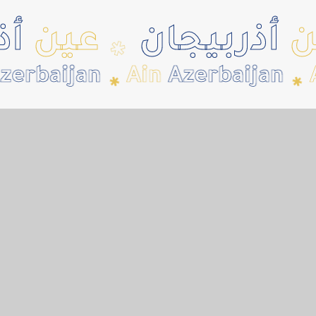
ذربيجان
عين
أذرب
✱
rbaijan
Ain
Azerbaijan
Ai
✱
✱