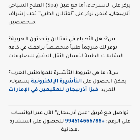
العلاج السياحي (Spa) يركز على الاسترخاء، أما مع
عين
أذربيجان
، فنحن نركز على “نفتالان الطبي” تحت إشراف
متخصصين.
س2: هل الأطباء في نفتالان يتحدثون العربية؟
نوفر لك مترجماً طبياً متخصصاً يرافقك في كافة
المقابلات الطبية لضمان النقل الدقيق للمعلومات.
س3: ما هي شروط التأشيرة للمواطنين العرب؟
يمكن الحصول على
التأشيرة الإلكترونية
بسهولة.
.
للمزيد:
فيزا أذربيجان للمقيمين في الإمارات
تواصل مع فريق “عين أذربيجان” الآن عبر الواتساب
على الرقم:
+994514666788
للحصول على استشارة
مجانية.