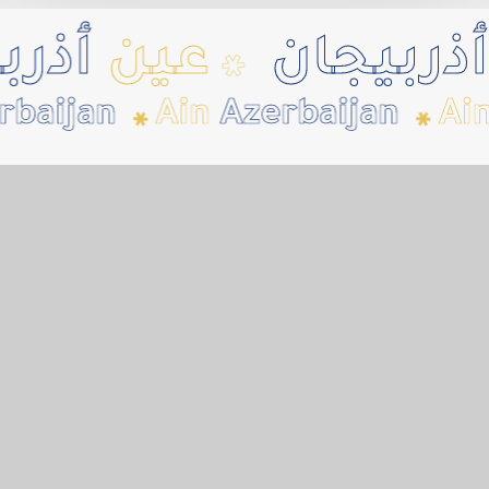
وجهة
مفضلة؟
ربيجان
عين
أذربي
✱
baijan
Ain
Azerbaijan
Ain
✱
✱