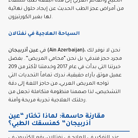
الخليج والعالم العربي إلى هذه البقعة طلباً للشفاء
من أمراض عجز الطب الحديث عن إيجاد حلول نهائية
لها بغير الكورتيزون.
السياحة العلاجية في نفتالان
، نحن لا نوفر لك
عين أذربيجان (Ain Azerbaijan)
في
مجرد حجز فندقي؛ بل نحن “محامي المريض”. بفضل
خبرتنا التي بدأت في عام 2017 وخدمتنا لأكثر من 209
عميل موثق بآراء حقيقية، ندرك تماماً التحديات التي
تواجه المريض العربي، من حاجز اللغة إلى دقة
التشخيص، لذا صممنا منظومة متكاملة تجعل من
رحلتك العلاجية تجربة مريحة وآمنة.
مقارنة حاسمة: لماذا تختار “عين
أذربيجان” كمنسقك الطبي؟
عند التفكير في العلاج في نفتالان، يقع الكثيرون في