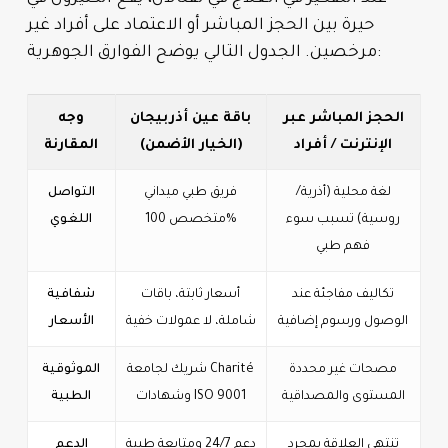
حيرة بين الحجز المباشر أو الاعتماد على أفراد غير
مرخصين. الجدول التالي يوضح الفوارق الجوهرية:
الحجز المباشر عبر
باقة عين أذربيجان
وجه
الإنترنت / أفراد
(الخيار الأضمن)
المقارنة
لغة محلية (أذرية/
فريق طبي ميداني
التواصل
روسية) تسبب سوء
متخصص 100%
اللغوي
فهم طبي
تكاليف مفاجئة عند
أسعار ثابتة، باقات
شفافية
الوصول ورسوم إضافية
شاملة، لا عمولات خفية
الأسعار
مصحات غير محددة
شريك لجامعة Charité
الموثوقية
المستوى والمصداقية
وشهادات ISO 9001
الطبية
تنتهي العلاقة بمجرد
دعم 24/7 ومتابعة طبية
الدعم