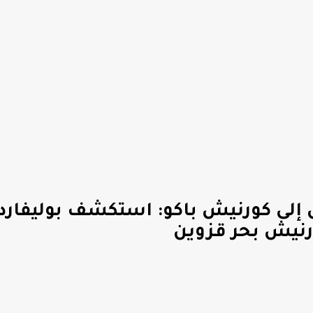
ل إلى كورنيش باكو: استكشف بوليفارد
ورنيش بحر قزوين