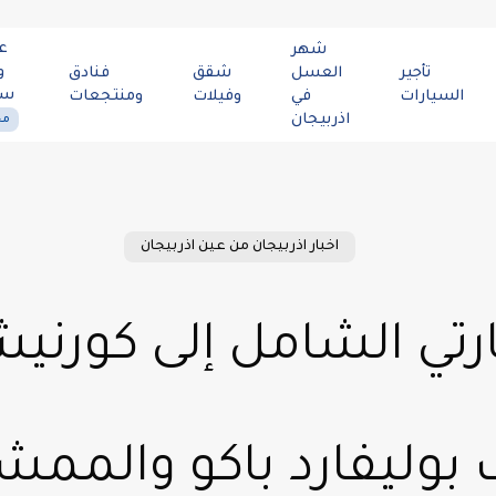
ع
شهر
و
تأجير
العسل
شقق
فنادق
سي
السيارات
في
وفيلات
ومنتجعات
اذربيجان
مح
اخبار اذربيجان من عين اذربيجان
ارتي الشامل إلى كورنيش
وليفارد باكو والممشى