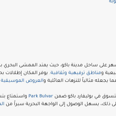
بة
شهر على ساحل مدينة باكو، حيث يمتد الممشى البحري ب
يعية و
مناطق ترفيهية وثقافية
. يوفر المكان إطلالات بح
جعله مثالياً للنزهات العائلية و
العروض الموسيقية ا
لتسوق في بوليفارد باكو ضمن
Park Bulvar
واستمتاع بت
ى ذلك، يسهل الوصول إلى الواجهة البحرية سيراً من
الم