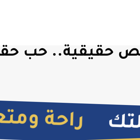
 حقيقية.. حب حقي
راحة ومتعة
تك