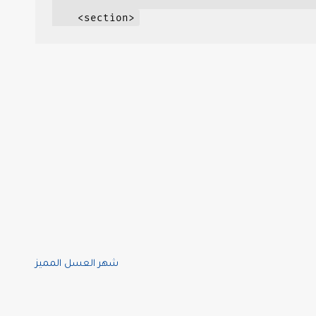
نزيل.png.webp?resize=768%2C484&ssl=1 768w, https://i0.wp.com/ainazerbaijan.com/wp-content/uploads/2020/10/تنزيل.png.webp?w=1500&ssl=1 1500w" sizes="(max-width: 300px) 100vw, 300px" />                                                       
شهر العسل المميز