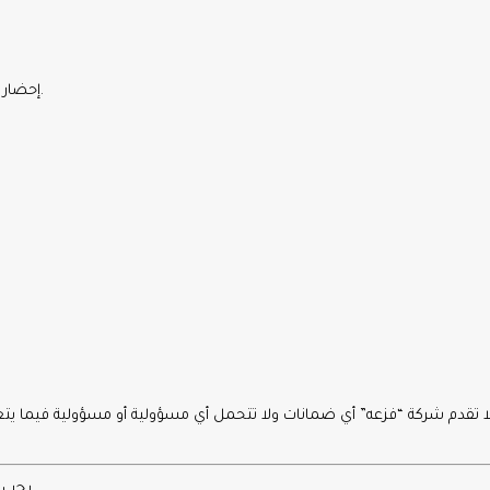
1 – إحضار جواز سفر أو بطاقة هوية سارية المفعول لمدة 6 أشهر على الأقل.
• يجب أن يذكر الضيف أنه عضو في فزعة للاستفادة من الأسعار المخفضة.