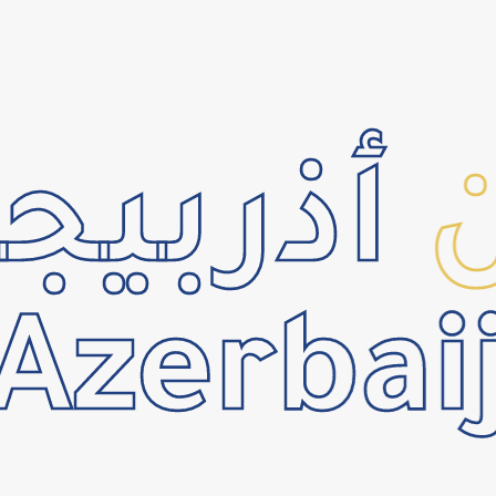
أذربيجا
zerbaij