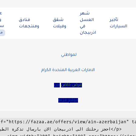
ع
شهر
و
تأجير
العسل
شقق
فنادق
سي
السيارات
في
وفيلات
ومنتجعات
اذربيجان
مح
لمواطني
الامارات العربية المتحدة الكرام
عرض خاص
من
موقع فزعة
p style="text-align: center;"><a ">قدم بطاقة فزعه سارية المفعول و احجز و استمتع بخصم 30%</ers/view/ain-azerbaijan" target="_blank" rel="noopener