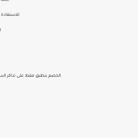
• للاستفاد
•
• الخصم ينطبق فقط على تذاكر السفر على شركات الطيران المختارة وحجوزات الفنادق وباقات العطلات.