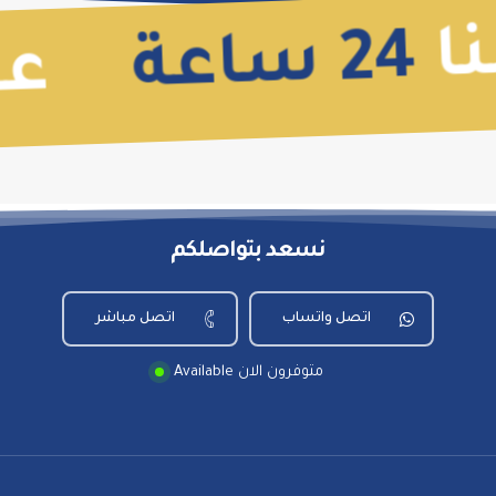
نا
24
اعة
س
ع
نسعد بتواصلكم
اتصل واتساب
اتصل مباشر
Available متوفرون الان