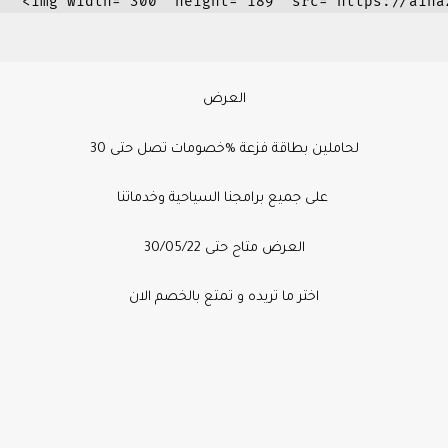
300x189.png.webp" alt="" loading="lazy" srcset="https://i0.wp.com/a/تنزيل.png.webp?resize=300%2C189&ssl=1 300w, https://i0.wp.com/ainazerbaijan.com/wp-content/uploads/2020/10/تنزيل.png.webp?resize=1024%2C645&ssl=1 1024w, https://i0.wp.com/ainazerbaijan.com/wp-content/uploads/2020/10/ت
العرض
خصومات تصل حتى 30‎%‎ لحاملين بطاقة فزعة
على جميع برامجنا السياحية وخدماتنا
العرض متاح حتى 30/05/22
اختر ما تريده و تمتع بالخصم الان