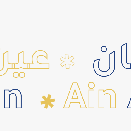
ن
عين
أ
✱
n
Ain
A
✱