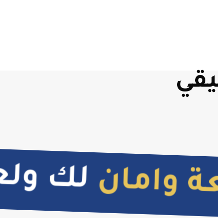
قي
لك ولعا
 وامان