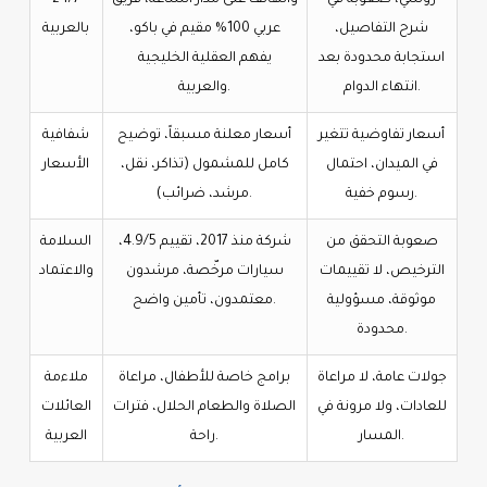
شرح التفاصيل،
عربي 100% مقيم في باكو،
بالعربية
استجابة محدودة بعد
يفهم العقلية الخليجية
انتهاء الدوام.
والعربية.
أسعار تفاوضية تتغير
أسعار معلنة مسبقاً، توضيح
شفافية
في الميدان، احتمال
كامل للمشمول (تذاكر، نقل،
الأسعار
رسوم خفية.
مرشد، ضرائب).
صعوبة التحقق من
شركة منذ 2017، تقييم 4.9/5،
السلامة
الترخيص، لا تقييمات
سيارات مرخّصة، مرشدون
والاعتماد
موثوقة، مسؤولية
معتمدون، تأمين واضح.
محدودة.
جولات عامة، لا مراعاة
برامج خاصة للأطفال، مراعاة
ملاءمة
للعادات، ولا مرونة في
الصلاة والطعام الحلال، فترات
العائلات
المسار.
راحة.
العربية