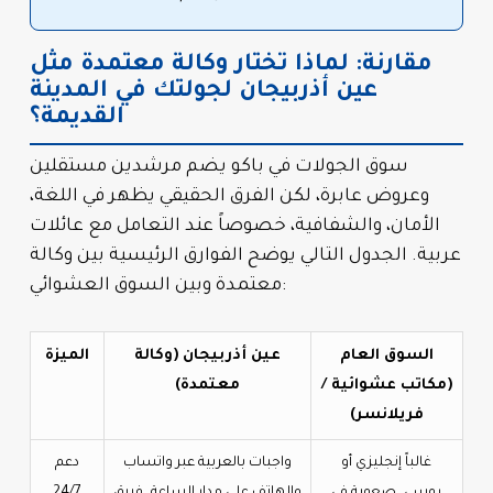
مقارنة: لماذا تختار وكالة معتمدة مثل
عين أذربيجان لجولتك في المدينة
القديمة؟
سوق الجولات في باكو يضم مرشدين مستقلين
وعروض عابرة، لكن الفرق الحقيقي يظهر في اللغة،
الأمان، والشفافية، خصوصاً عند التعامل مع عائلات
عربية. الجدول التالي يوضح الفوارق الرئيسية بين وكالة
معتمدة وبين السوق العشوائي:
السوق العام
عين أذربيجان (وكالة
الميزة
(مكاتب عشوائية /
معتمدة)
فريلانسر)
غالباً إنجليزي أو
واجبات بالعربية عبر واتساب
دعم
روسي، صعوبة في
والهاتف على مدار الساعة، فريق
24/7