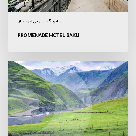
فنادق 5 نجوم في اذربيجان
PROMENADE HOTEL BAKU
برنامج
سياحي
في
أذربيجان
(
5
أيام
4
ليالي
)