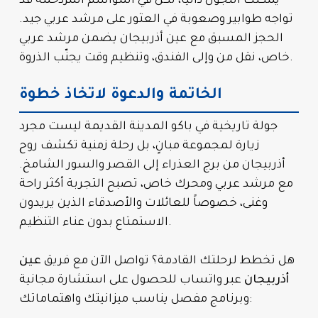
يمكنك التجول ذاتياً، لكن في المواسم المزدحمة قد
تواجه طوابير وصعوبة في العثور على مرشد عربي جيد.
الحجز المسبق مع عين أذربيجان يضمن مرشد عربي
خاص، نقل من وإلى الفندق، وتنظيم وقت يجنّب الذروة.
الخاتمة والدعوة لاتخاذ خطوة
جولة تاريخية في باكو المدينة القديمة ليست مجرد
زيارة لمجموعة مبانٍ، بل رحلة زمنية تكشف روح
أذربيجان من برج العذراء إلى القصر والسور الشامخ.
مع مرشد عربي ومحرك خاص، تصبح التجربة أكثر راحة
وغنى، خصوصاً للعائلات والأصدقاء الذين يريدون
الاستمتاع بدون عناء التنظيم.
هل تخطط لرحلتك القادمة؟ تواصل الآن مع فريق
عين
أذربيجان
عبر واتساب للحصول على استشارة مجانية
وبرنامج مفصل يناسب ميزانيتك واهتماماتك: