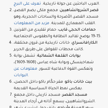
.
العرب الباحثين عن جولة تاريخية.
تعرف على البرج
قصر الشروانشاهيين
: مجمع ملكي يضم القصر،
مسجد القصر، الأضرحة والساحات الحجرية، وهو
.
القلب المعماري للمدينة.
مزيد من المعلومات
حمامات الحجي قايب
: حمام تقليدي من القرنين
15–19 يوضح تقاليد النظافة والطقوس الاجتماعية.
الكارافانسراي
: خانات تاريخية من قرون مختلفة،
كانت محطات للقوافل على طريق الحرير.
بوابات القلعة الشمالية
: تشمل بوابة
شماخينسكي وبوابة شاه عباس (1608–1609)،
وتعكس القوة الدفاعية للسور.
معلومات عن
.
البوابات
بيت خانات باكو
: مقر حكّام باكو داخل الحصن،
يعكس نمط الحياة السياسية القديمة.
مسجد القصر
: مسجد تاريخي داخل مجمع
الشروانشاهيين، يسمع أذانه في أرجاء المدينة.
سور المدينة وأبراجه
: يلتف حول إيشيري شهر