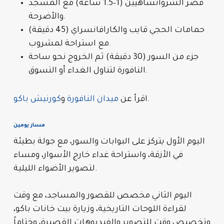
قصر الشروانشاهيين (1–1.5 ساعة) مع المسجد
والأضرحة.
حمامات الحجي قايب والكارافانسراي (45 دقيقة)
مع استراحة لمشروب.
جزء من السور (30 دقيقة) ثم الخروج نحو ساحة
النافورة لتناول الغداء أو التسوق.
.
اقرأ عن
ميدان النافورة
و
كورنيش باكو
مسار يومين
اليوم الأول يتركز على البوابات والسور، مع جولة بطيئة
في الأزقة، واستراحة غداء خارج الأسوار، ومساء
لتصوير الأضواء الليلية.
اليوم الثاني مخصص للقصور والمساجد، مع وقت
لقراءة اللوحات التاريخية، وزيارة بيت خانات باكو،
وتخصيص وقت للتصوير والفيديوهات القصيرة، وختاماً