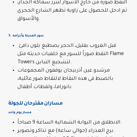
التقط صورة من خارج الأسوار لتُبرز سماكة الجدار،
ثم ادخل للحصول على زاوية تظهر الشارع الحجري
والأسواق.
3. سور المدينة وأبراجه
قبل الغروب بقليل، الحجر يصطبغ بلون دافئ.
التقط صوراً للسور مع خلفيات حديثة مثل Flame
Towers لتشجيع التباين.
مرشدو عين أذربيجان يوقفون المجموعات
بالضبط في هذه النقاط لالتقاط صور عائلية،
بانوراما، ولقطات أطفال.
مساران مقترحان للجولة
مسار يوم واحد
الانطلاق من البوابة الشمالية الساعة 9 صباحاً.
برج العذراء (حوالي ساعة) مع تذاكر وتصوير.