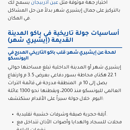
اختيار جهة موثوقة مثل
عين أذربيجان
يسمح لك
بالتركيز على جمال إيشيري شهر بدلاً من حل المشاكل
في المكان.
أساسيات جولة تاريخية في باكو المدينة
القديمة (إيشيري شهر)
لمحة عن إيشيري شهر: قلب باكو التاريخي المدرج في
اليونسكو
إيشيري شهر أو المدينة الداخلية تبلغ مساحتها حوالي
22.1 هكتار، محاطة بسور دفاعي بعرض 3.5 م وارتفاع
يصل إلى 10 م. المنطقة مدرجة في قائمة التراث
العالمي لليونسكو منذ 2000، ويقطنها نحو 1300 عائلة
اليوم. خلال جولة سيراً على الأقدام ستكتشف:
أزقة حجرية ضيقة وشرفات خشبية تقليدية.
محلات للسجاد والهدايا وأصوات الأذان تتداخل مع