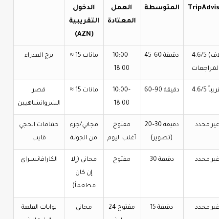
TripAdvi
المتوسطة
العمل
الدخول
المعتادة
التقريبية
(AZN)
4.6/5 (آلاف
45–60 دقيقة
10:00–
≈ 15 مانات
برج العذراء
18:00
4 تقريباً
60–90 دقيقة
10:00–
≈ 15 مانات
قصر
18:00
الشروانشاهيين
ير محدد
20–30 دقيقة
مفتوح
مجاني/جزء
حمامات الحجي
(تصوير)
أغلب اليوم
من الجولة
قايب
ير محدد
30 دقيقة
مفتوح
مجاني (إلا
الكارافانسراي
إن كان
مطعماً)
ير محدد
15 دقيقة
مفتوح 24
مجاني
بوابات القلعة