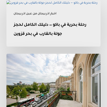
رحلة
بحرية
اخبار اذربيجان من عين اذربيجان
في
باكو
رحلة بحرية في باكو — دليلك الكامل لحجز
—
دليلك
جولة بالقارب في بحر قزوين
الكامل
لحجز
جولة
Promenade
بالقارب
Hotel
في
Baku
بحر
قزوين