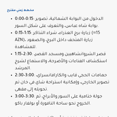
مخطط زمني مقترح
: الدخول من البوابة الشمالية، تصوير
0:00–0:15
بوابة شاه عباس، والتعرف على شكل السور.
: زيارة برج العذراء، شراء التذاكر (≈15
0:15–1:15
AZN)، زيارة المتحف داخل البرج، والصعود
للمشاهدة.
: قصر الشروانشاهيين ومسجد القصر،
1:15–2:30
استكشاف الفناءات والأضرحة، والاستماع لشرح
المرشد.
: حمامات الحجي قايب والكارافانسراي،
2:30–3:00
تصوير الخارجي، وإمكانية استراحة شاي في خان تم
تحويله إلى مقهى.
: جولة ختامية على السور والأبراج، ثم
3:00–3:30
الخروج نحو ساحة النافورة أو بولفار باكو.