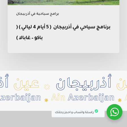
(
باكو
برامج سياحية في أذربيجان
–
غابالا
برنامج سياحي في أذربيجان ( 5 أيام 4 ليالي ) (
)
باكو – غابالا )
أذربيجان
عين
أذر
✱
rbaijan
Ain
Azerbaijan
A
✱
✱
راسلنا واتساب و احجز رحلتك